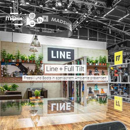
Line + Full Tilt
Freeski und Boots in szenischem Ambiente präsentiert