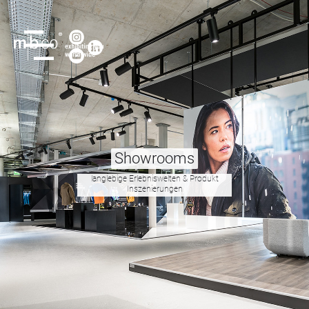
Showrooms
langlebige Erlebniswelten & Produkt
Inszenierungen